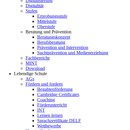
Digitalisierung
Digitalität
Stufen
Erprobungsstufe
Mittelstufe
Oberstufe
Beratung und Prävention
Beratungskonzept
Berufsberatung
Prävention und Intervention
Suchtprävention und Medienerziehung
Fachbereiche
MINT
Download
Lebendige Schule
AGs
Fördern und fordern
Begabtenförderung
Cambridge Certificates
Coaching
Förderunterricht
INT
Lernen lernen
Sprachzertifikate DELF
Wettbewerbe