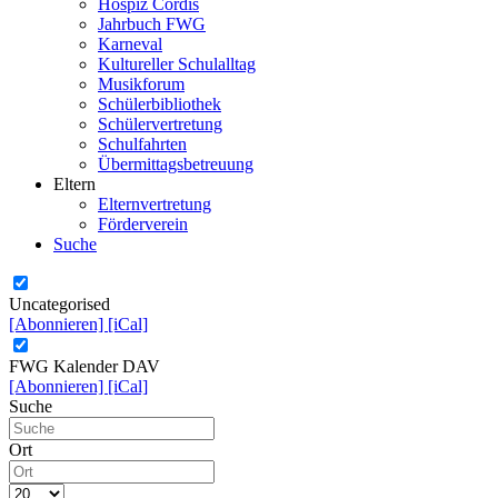
Hospiz Cordis
Jahrbuch FWG
Karneval
Kultureller Schulalltag
Musikforum
Schülerbibliothek
Schülervertretung
Schulfahrten
Übermittagsbetreuung
Eltern
Elternvertretung
Förderverein
Suche
Uncategorised
[Abonnieren]
[iCal]
FWG Kalender DAV
[Abonnieren]
[iCal]
Suche
Ort