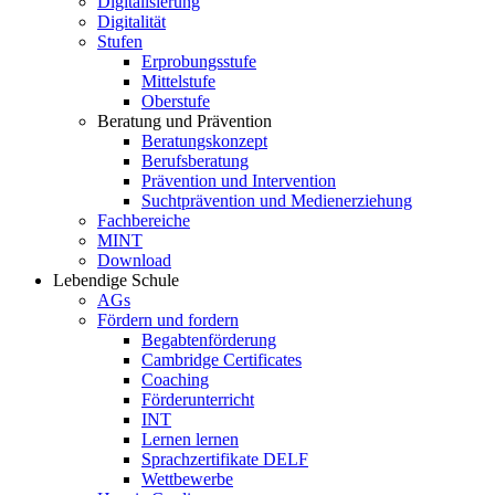
Digitalisierung
Digitalität
Stufen
Erprobungsstufe
Mittelstufe
Oberstufe
Beratung und Prävention
Beratungskonzept
Berufsberatung
Prävention und Intervention
Suchtprävention und Medienerziehung
Fachbereiche
MINT
Download
Lebendige Schule
AGs
Fördern und fordern
Begabtenförderung
Cambridge Certificates
Coaching
Förderunterricht
INT
Lernen lernen
Sprachzertifikate DELF
Wettbewerbe