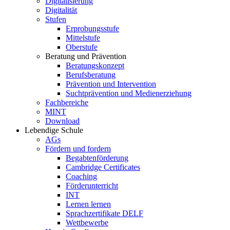
Digitalisierung
Digitalität
Stufen
Erprobungsstufe
Mittelstufe
Oberstufe
Beratung und Prävention
Beratungskonzept
Berufsberatung
Prävention und Intervention
Suchtprävention und Medienerziehung
Fachbereiche
MINT
Download
Lebendige Schule
AGs
Fördern und fordern
Begabtenförderung
Cambridge Certificates
Coaching
Förderunterricht
INT
Lernen lernen
Sprachzertifikate DELF
Wettbewerbe