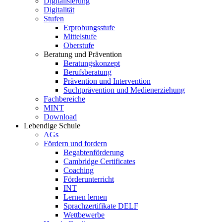
Digitalisierung
Digitalität
Stufen
Erprobungsstufe
Mittelstufe
Oberstufe
Beratung und Prävention
Beratungskonzept
Berufsberatung
Prävention und Intervention
Suchtprävention und Medienerziehung
Fachbereiche
MINT
Download
Lebendige Schule
AGs
Fördern und fordern
Begabtenförderung
Cambridge Certificates
Coaching
Förderunterricht
INT
Lernen lernen
Sprachzertifikate DELF
Wettbewerbe