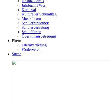
Hospiz Cordis
Jahrbuch FWG
Karneval
Kultureller Schulalltag
Musikforum
Schülerbibliothek
Schülervertretung
Schulfahrten
Übermittagsbetreuung
Eltern
Elternvertretung
Förderverein
Suche