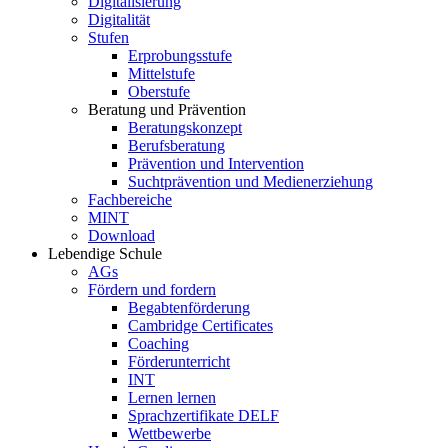
Digitalisierung
Digitalität
Stufen
Erprobungsstufe
Mittelstufe
Oberstufe
Beratung und Prävention
Beratungskonzept
Berufsberatung
Prävention und Intervention
Suchtprävention und Medienerziehung
Fachbereiche
MINT
Download
Lebendige Schule
AGs
Fördern und fordern
Begabtenförderung
Cambridge Certificates
Coaching
Förderunterricht
INT
Lernen lernen
Sprachzertifikate DELF
Wettbewerbe